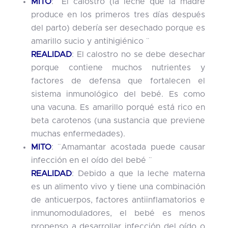
MITO
: ¨El calostro (la leche que la madre
produce en los primeros tres días después
del parto) debería ser desechado porque es
amarillo sucio y antihigiénico ¨
REALIDAD
: El calostro no se debe desechar
porque contiene muchos nutrientes y
factores de defensa que fortalecen el
sistema inmunológico del bebé. Es como
una vacuna. Es amarillo porqué está rico en
beta carotenos (una sustancia que previene
muchas enfermedades).
MITO
: ¨Amamantar acostada puede causar
infección en el oído del bebé ¨
REALIDAD
: Debido a que la leche materna
es un alimento vivo y tiene una combinación
de anticuerpos, factores antiinflamatorios e
inmunomoduladores, el bebé es menos
propenso a desarrollar infección del oído o