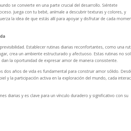
undo se convierte en una parte crucial del desarrollo. Siéntete
roceso. Juega con tu bebé, anímale a descubrir texturas y colores, y
fuerza la idea de que estás allí para apoyar y disfrutar de cada mome
uda
evisibilidad. Establecer rutinas diarias reconfortantes, como una rut
gar, crea un ambiente estructurado y afectuoso. Estas rutinas no so
n dan la oportunidad de expresar amor de manera consistente.
os dos años de vida es fundamental para construir amor sólido. Desd
piel y la participación activa en la exploración del mundo, cada intera
es diarias y es clave para un vínculo duradero y significativo con su